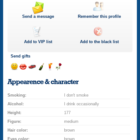
Send a message
Remember this profile
Add to
VIP
list
Add to the black list
Send gifts
Send
Send
Invite
Send
Send
Send
a
a
for
champagne
a
a
Appearence & character
smile
kiss
a
drink
rose
car
Smoking:
drive
I don't smoke
Alcohol:
I drink occasionally
Height:
177
Figure:
medium
Hair color:
brown
Eyes color:
brown