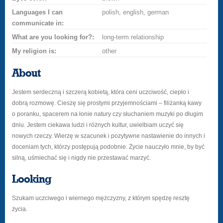
Languages I can
polish, english, german
communicate in:
What are you looking for?:
long-term relationship
My religion is:
other
About
Jestem serdeczną i szczerą kobietą, która ceni uczciwość, ciepło i
dobrą rozmowę. Cieszę się prostymi przyjemnościami – filiżanką kawy
o poranku, spacerem na łonie natury czy słuchaniem muzyki po długim
dniu. Jestem ciekawa ludzi i różnych kultur, uwielbiam uczyć się
nowych rzeczy. Wierzę w szacunek i pozytywne nastawienie do innych i
doceniam tych, którzy postępują podobnie. Życie nauczyło mnie, by być
silną, uśmiechać się i nigdy nie przestawać marzyć.
Looking
Szukam uczciwego i wiernego mężczyzny, z którym spędzę resztę
życia.