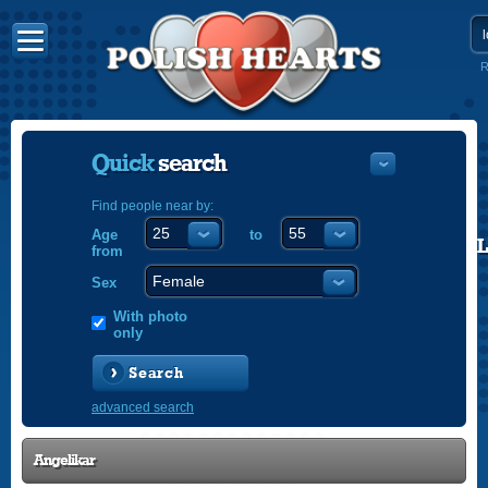
R
Quick
search
Find people near by:
Age
to
POLISH
from
ENGLISH
Sex
With photo
only
Search
advanced search
Angelikar