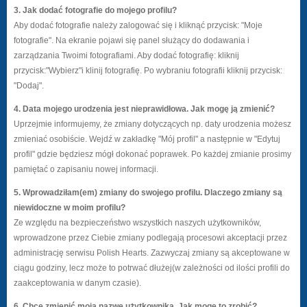
3. Jak dodać fotografie do mojego profilu?
Aby dodać fotografie należy zalogować się i kliknąć przycisk: "Moje
fotografie". Na ekranie pojawi się panel służący do dodawania i
zarządzania Twoimi fotografiami. Aby dodać fotografię: kliknij
przycisk:"Wybierz"i klinij fotografię. Po wybraniu fotografii kliknij przycisk:
"Dodaj".
4. Data mojego urodzenia jest nieprawidłowa. Jak mogę ją zmienić?
Uprzejmie informujemy, że zmiany dotyczących np. daty urodzenia możesz
zmieniać osobiście. Wejdź w zakładkę "Mój profil" a następnie w "Edytuj
profil" gdzie będziesz mógł dokonać poprawek. Po każdej zmianie prosimy
pamiętać o zapisaniu nowej informacji.
5. Wprowadziłam(em) zmiany do swojego profilu. Dlaczego zmiany są
niewidoczne w moim profilu?
Ze względu na bezpieczeństwo wszystkich naszych użytkowników,
wprowadzone przez Ciebie zmiany podlegają procesowi akceptacji przez
administrację serwisu Polish Hearts. Zazwyczaj zmiany są akceptowane w
ciągu godziny, lecz może to potrwać dłużej(w zależności od ilości profili do
zaakceptowania w danym czasie).
6. Chcę zmienić moją nazwę użytkownika. Jak mogę to zrobić?