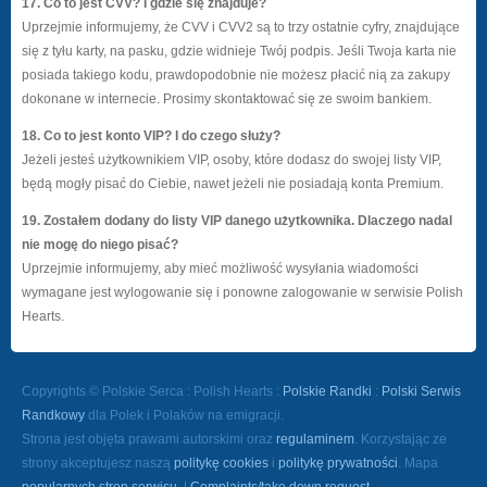
17. Co to jest CVV? I gdzie się znajduje?
Uprzejmie informujemy, że CVV i CVV2 są to trzy ostatnie cyfry, znajdujące
się z tyłu karty, na pasku, gdzie widnieje Twój podpis. Jeśli Twoja karta nie
posiada takiego kodu, prawdopodobnie nie możesz płacić nią za zakupy
dokonane w internecie. Prosimy skontaktować się ze swoim bankiem.
18. Co to jest konto VIP? I do czego służy?
Jeżeli jesteś użytkownikiem VIP, osoby, które dodasz do swojej listy VIP,
będą mogły pisać do Ciebie, nawet jeżeli nie posiadają konta Premium.
19. Zostałem dodany do listy VIP danego użytkownika. Dlaczego nadal
nie mogę do niego pisać?
Uprzejmie informujemy, aby mieć możliwość wysyłania wiadomości
wymagane jest wylogowanie się i ponowne zalogowanie w serwisie Polish
Hearts.
Copyrights © Polskie Serca : Polish Hearts :
Polskie Randki
:
Polski Serwis
Randkowy
dla Polek i Polaków na emigracji.
Strona jest objęta prawami autorskimi oraz
regulaminem
. Korzystając ze
strony akceptujesz naszą
politykę cookies
i
politykę prywatności
. Mapa