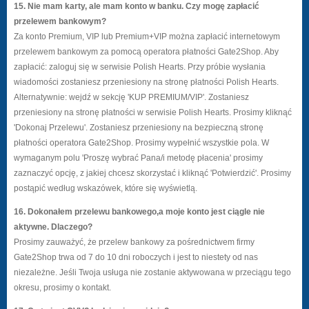
15. Nie mam karty, ale mam konto w banku. Czy mogę zapłacić
przelewem bankowym?
Za konto Premium, VIP lub Premium+VIP można zapłacić internetowym
przelewem bankowym za pomocą operatora płatności Gate2Shop. Aby
zapłacić: zaloguj się w serwisie Polish Hearts. Przy próbie wysłania
wiadomości zostaniesz przeniesiony na stronę płatności Polish Hearts.
Alternatywnie: wejdź w sekcję 'KUP PREMIUM/VIP'. Zostaniesz
przeniesiony na stronę płatności w serwisie Polish Hearts. Prosimy kliknąć
'Dokonaj Przelewu'. Zostaniesz przeniesiony na bezpieczną stronę
płatności operatora Gate2Shop. Prosimy wypełnić wszystkie pola. W
wymaganym polu 'Proszę wybrać Pana/i metodę płacenia' prosimy
zaznaczyć opcję, z jakiej chcesz skorzystać i kliknąć 'Potwierdzić'. Prosimy
postąpić według wskazówek, które się wyświetlą.
16. Dokonałem przelewu bankowego,a moje konto jest ciągle nie
aktywne. Dlaczego?
Prosimy zauważyć, że przelew bankowy za pośrednictwem firmy
Gate2Shop trwa od 7 do 10 dni roboczych i jest to niestety od nas
niezależne. Jeśli Twoja usługa nie zostanie aktywowana w przeciągu tego
okresu, prosimy o kontakt.