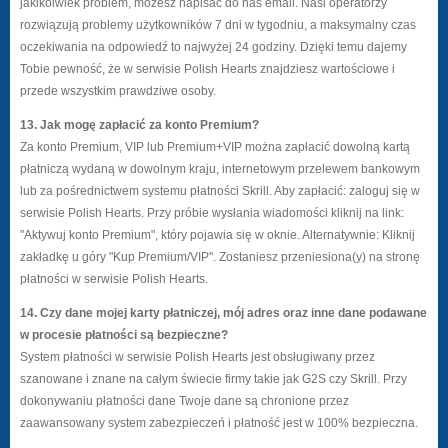
jakikolwiek problem, możesz napisać do nas email. Nasi operatorzy
rozwiązują problemy użytkowników 7 dni w tygodniu, a maksymalny czas
oczekiwania na odpowiedź to najwyżej 24 godziny. Dzięki temu dajemy
Tobie pewność, że w serwisie Polish Hearts znajdziesz wartościowe i
przede wszystkim prawdziwe osoby.
13. Jak mogę zapłacić za konto Premium?
Za konto Premium, VIP lub Premium+VIP można zapłacić dowolną kartą
płatniczą wydaną w dowolnym kraju, internetowym przelewem bankowym
lub za pośrednictwem systemu płatności Skrill. Aby zapłacić: zaloguj się w
serwisie Polish Hearts. Przy próbie wysłania wiadomości kliknij na link:
"Aktywuj konto Premium", który pojawia się w oknie. Alternatywnie: Kliknij
zakładkę u góry "Kup Premium/VIP". Zostaniesz przeniesiona(y) na stronę
płatności w serwisie Polish Hearts.
14. Czy dane mojej karty płatniczej, mój adres oraz inne dane podawane
w procesie płatności są bezpieczne?
System płatności w serwisie Polish Hearts jest obsługiwany przez
szanowane i znane na całym świecie firmy takie jak G2S czy Skrill. Przy
dokonywaniu płatności dane Twoje dane są chronione przez
zaawansowany system zabezpieczeń i płatność jest w 100% bezpieczna.