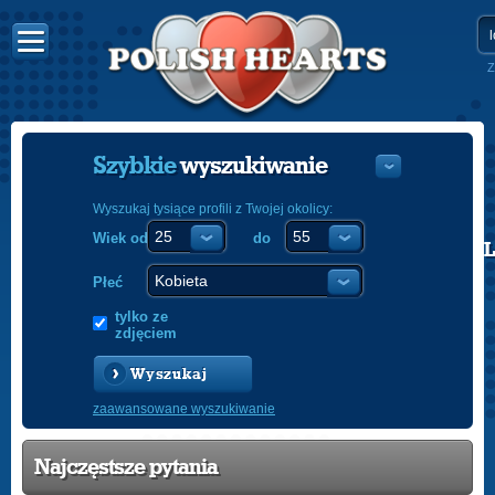
Z
Szybkie
wyszukiwanie
Wyszukaj tysiące profili z Twojej okolicy:
Wiek od
do
POLISH
ENGLISH
Płeć
tylko ze
zdjęciem
Wyszukaj
zaawansowane wyszukiwanie
Najczęstsze pytania