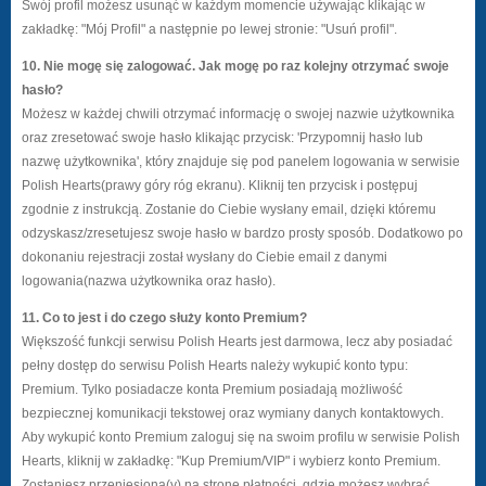
Swój profil możesz usunąć w każdym momencie używając klikając w
zakładkę: "Mój Profil" a następnie po lewej stronie: "Usuń profil".
10. Nie mogę się zalogować. Jak mogę po raz kolejny otrzymać swoje
hasło?
Możesz w każdej chwili otrzymać informację o swojej nazwie użytkownika
oraz zresetować swoje hasło klikając przycisk: 'Przypomnij hasło lub
nazwę użytkownika', który znajduje się pod panelem logowania w serwisie
Polish Hearts(prawy góry róg ekranu). Kliknij ten przycisk i postępuj
zgodnie z instrukcją. Zostanie do Ciebie wysłany email, dzięki któremu
odzyskasz/zresetujesz swoje hasło w bardzo prosty sposób. Dodatkowo po
dokonaniu rejestracji został wysłany do Ciebie email z danymi
logowania(nazwa użytkownika oraz hasło).
11. Co to jest i do czego służy konto Premium?
Większość funkcji serwisu Polish Hearts jest darmowa, lecz aby posiadać
pełny dostęp do serwisu Polish Hearts należy wykupić konto typu:
Premium. Tylko posiadacze konta Premium posiadają możliwość
bezpiecznej komunikacji tekstowej oraz wymiany danych kontaktowych.
Aby wykupić konto Premium zaloguj się na swoim profilu w serwisie Polish
Hearts, kliknij w zakładkę: "Kup Premium/VIP" i wybierz konto Premium.
Zostaniesz przeniesiona(y) na stronę płatności, gdzie możesz wybrać