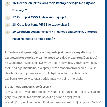
16. Dokonałem przelewu,a moje konto jest ciągle nie aktywne.
Dlaczego?
17. Co to jest CVV? I gdzie się znajduje?
18. Co to jest konto VIP? I do czego służy?
19. Zostałem dodany do listy VIP danego użtkownika. Dlaczego
nadal nie mogę do niego pisać?
1. Jestem zalogowana(y), ale mój profil jest niewidoczny dla innych
użytkowników serwisu oraz nie mogę wysyłać prezentów. Dlaczego?
Ze względów bezpieczeństwa wszystkich naszych użytkowników, każdy
profil podlega manualnej akceptacji przez moderatorów serwisu Polish
Hearts. Dopiero po akceptacji profil będzie widoczny dla innych
użytkowników serwisu oraz będzie możliwa pełna interakcja.
2. Jak mogę uzupełnić swój profil?
Aby uzupełnić swój profil: najpierw zaloguj się. Następnie kliknij zakładkę u
góry: "Mój profil". Na ekranie pojawi się strona edycji profilu.
Wypełnij/uzupełnij formularz. Po dokonaniu zmian kliknij przycisk: "Zapisz".