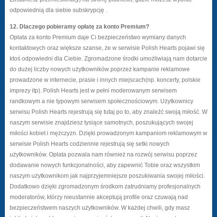
odpowiednią dla siebie subskrypcję .
12. Dlaczego pobieramy opłatę za konto Premium?
Opłata za konto Premium daje Ci bezpieczeństwo wymiany danych
kontaktowych oraz większe szanse, że w serwisie Polish Hearts pojawi się
ktoś odpowiedni dla Ciebie. Zgromadzone środki umożliwiają nam dotarcie
do dużej liczby nowych użytkowników poprzez kampanie reklamowe
prowadzone w internecie, prasie i innych miejscach(np. koncerty, polskie
imprezy itp). Polish Hearts jest w pełni moderowanym serwisem
randkowym a nie typowym serwisem społecznościowym. Użytkownicy
serwisu Polish Hearts rejestrują się tutaj po to, aby znaleźć swoją miłość. W
naszym serwisie znajdziesz tysiące samotnych, poszukujących swojej
miłości kobiet i mężczyzn. Dzięki prowadzonym kampaniom reklamowym w
serwisie Polish Hearts codziennie rejestrują się setki nowych
użytkowników. Opłata pozwala nam również na rozwój serwisu poprzez
dodawanie nowych funkcjonalności, aby zapewnić Tobie oraz wszystkim
naszym użytkownikom jak najprzyjemniejsze poszukiwania swojej miłości.
Dodatkowo dzięki zgromadzonym środkom zatrudniamy profesjonalnych
moderatorów, którzy nieustannie akceptują profile oraz czuwają nad
bezpieczeństwem naszych użytkowników. W każdej chwili, gdy masz