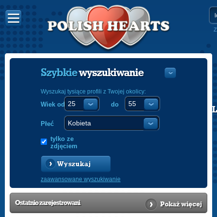
Z
Szybkie
wyszukiwanie
Wyszukaj tysiące profili z Twojej okolicy:
Wiek od
do
POLISH
ENGLISH
Płeć
tylko ze
zdjęciem
Wyszukaj
zaawansowane wyszukiwanie
Ostatnio
zarejestrowani
Pokaż więcej