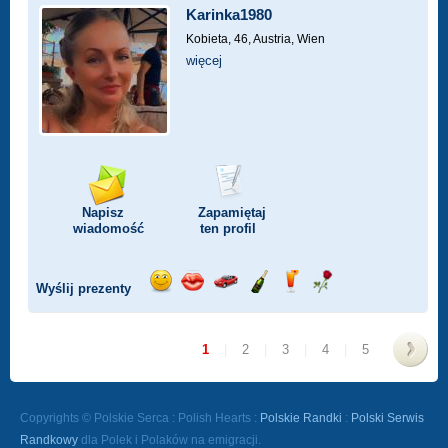
Karinka1980
Kobieta, 46,
Austria, Wien
więcej
Napisz
Zapamiętaj
wiadomość
ten profil
Wyślij prezenty
Wyślij
Wyślij
Przejażdżka
Wyślij
Wyślij
Wyślij
uśmiech
buziaka
samochodem
szampana
drinka
różę
1
|
2
|
3
|
4
|
5
>
Copyrights © Polskie Serca : Polish Hearts :
Polskie Randki
:
Polski Serwis
Randkowy
dla Polek i Polaków na emigracji.