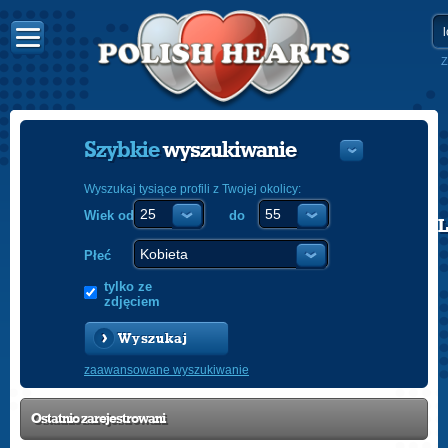
Z
Szybkie
wyszukiwanie
Wyszukaj tysiące profili z Twojej okolicy:
Wiek od
do
POLISH
ENGLISH
Płeć
tylko ze
zdjęciem
Wyszukaj
zaawansowane wyszukiwanie
Ostatnio
zarejestrowani