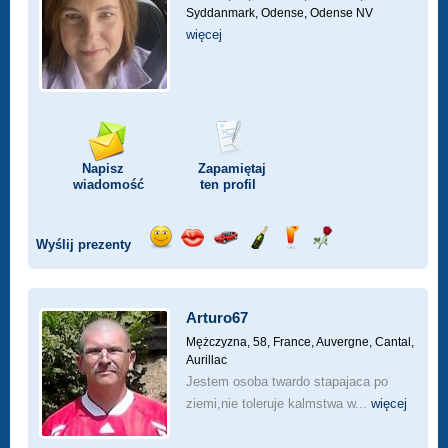
Syddanmark, Odense, Odense NV
więcej
Napisz
Zapamiętaj
wiadomość
ten profil
Wyślij prezenty
Wyślij
Wyślij
Przejażdżka
Wyślij
Wyślij
Wyślij
uśmiech
buziaka
samochodem
szampana
drinka
różę
Arturo67
Mężczyzna, 58,
France, Auvergne, Cantal,
Aurillac
Jestem osoba twardo stapajaca po
ziemi,nie toleruje kalmstwa w...
więcej