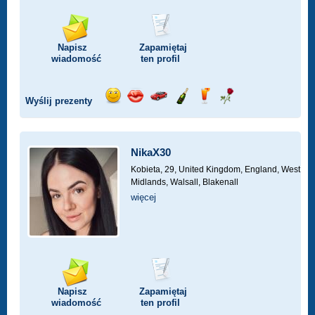
Napisz
Zapamiętaj
wiadomość
ten profil
Wyślij prezenty
Wyślij
Wyślij
Przejażdżka
Wyślij
Wyślij
Wyślij
uśmiech
buziaka
samochodem
szampana
drinka
różę
NikaX30
Kobieta, 29,
United Kingdom, England, West
Midlands, Walsall, Blakenall
więcej
Napisz
Zapamiętaj
wiadomość
ten profil