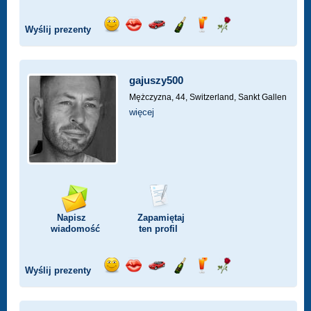
Wyślij prezenty
Wyślij
Wyślij
Przejażdżka
Wyślij
Wyślij
Wyślij
uśmiech
buziaka
samochodem
szampana
drinka
różę
gajuszy500
Mężczyzna, 44,
Switzerland, Sankt Gallen
więcej
Napisz
Zapamiętaj
wiadomość
ten profil
Wyślij prezenty
Wyślij
Wyślij
Przejażdżka
Wyślij
Wyślij
Wyślij
uśmiech
buziaka
samochodem
szampana
drinka
różę