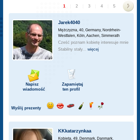
1
|
2
|
3
|
4
|
5
>
Jarek4040
Mężczyzna, 40,
Germany, Nordrhein-
Westfalen, Köln, Aachen, Simmerath
Cześć poznam kobietę interesuje mnie
Stabilny stały...
więcej
Napisz
Zapamiętaj
wiadomość
ten profil
Wyślij prezenty
Wyślij
Wyślij
Przejażdżka
Wyślij
Wyślij
Wyślij
uśmiech
buziaka
samochodem
szampana
drinka
różę
KKkatarzynkaa
Kobieta, 49,
Denmark, Danmark,