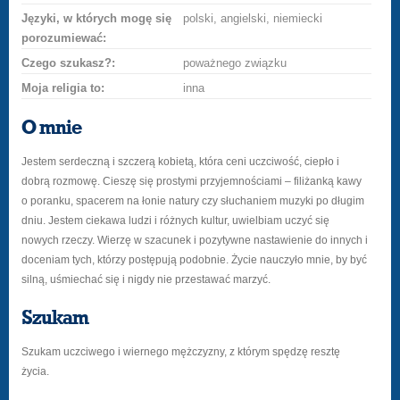
Języki, w których mogę się
polski, angielski, niemiecki
porozumiewać:
Czego szukasz?:
poważnego związku
Moja religia to:
inna
O mnie
Jestem serdeczną i szczerą kobietą, która ceni uczciwość, ciepło i
dobrą rozmowę. Cieszę się prostymi przyjemnościami – filiżanką kawy
o poranku, spacerem na łonie natury czy słuchaniem muzyki po długim
dniu. Jestem ciekawa ludzi i różnych kultur, uwielbiam uczyć się
nowych rzeczy. Wierzę w szacunek i pozytywne nastawienie do innych i
doceniam tych, którzy postępują podobnie. Życie nauczyło mnie, by być
silną, uśmiechać się i nigdy nie przestawać marzyć.
Szukam
Szukam uczciwego i wiernego mężczyzny, z którym spędzę resztę
życia.