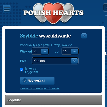
Z
Szybkie
wyszukiwanie
Wyszukaj tysiące profili z Twojej okolicy:
Wiek od
do
POLISH
ENGLISH
Płeć
tylko ze
zdjęciem
Wyszukaj
zaawansowane wyszukiwanie
Angelikar