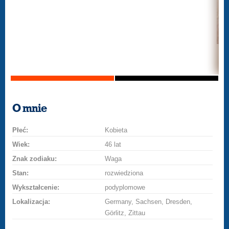
O mnie
Płeć:
Kobieta
Wiek:
46 lat
Znak zodiaku:
Waga
Stan:
rozwiedziona
Wykształcenie:
podyplomowe
Lokalizacja:
Germany, Sachsen, Dresden,
Görlitz, Zittau