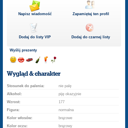
Napisz wiadomość
Zapamiętaj ten profil
Dodaj do listy
VIP
Dodaj do czarnej listy
Wyślij prezenty
Wyślij
Wyślij
Przejażdżka
Wyślij
Wyślij
Wyślij
uśmiech
buziaka
samochodem
szampana
drinka
różę
Wygląd & charakter
Stosunek do palenia:
nie palę
Alkohol:
piję okazyjnie
Wzrost:
177
Figura:
normalna
Kolor włosów:
brązowe
Kolor oczu:
brązowy