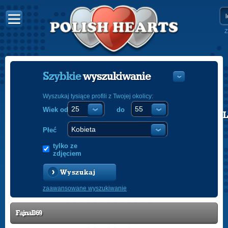
Z
Szybkie
wyszukiwanie
Wyszukaj tysiące profili z Twojej okolicy:
Wiek od
do
POLISH
ENGLISH
Płeć
tylko ze
zdjęciem
Wyszukaj
zaawansowane wyszukiwanie
FajnaB69