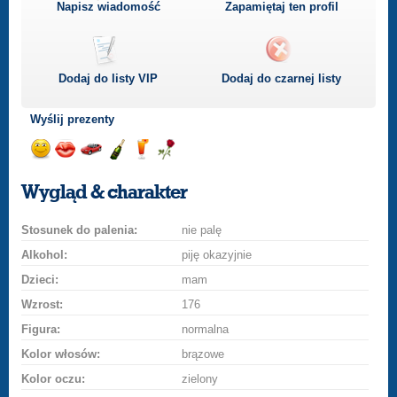
Napisz wiadomość
Zapamiętaj ten profil
Dodaj do listy
VIP
Dodaj do czarnej listy
Wyślij prezenty
Wyślij
Wyślij
Przejażdżka
Wyślij
Wyślij
Wyślij
uśmiech
buziaka
samochodem
szampana
drinka
różę
Wygląd & charakter
Stosunek do palenia:
nie palę
Alkohol:
piję okazyjnie
Dzieci:
mam
Wzrost:
176
Figura:
normalna
Kolor włosów:
brązowe
Kolor oczu:
zielony