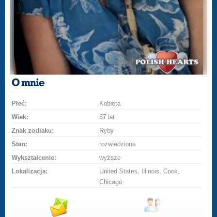
O mnie
Płeć:
Kobieta
Wiek:
57 lat
Znak zodiaku:
Ryby
Stan:
rozwiedziona
Wykształcenie:
wyższe
Lokalizacja:
United States, Illinois, Cook,
Chicago