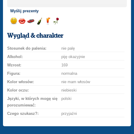
Wyślij prezenty
Wyślij
Wyślij
Przejażdżka
Wyślij
Wyślij
Wyślij
uśmiech
buziaka
samochodem
szampana
drinka
różę
Wygląd & charakter
Stosunek do palenia:
nie palę
Alkohol:
piję okazyjnie
Wzrost:
169
Figura:
normalna
Kolor włosów:
nie mam włosów
Kolor oczu:
niebieski
Języki, w których mogę się
polski
porozumiewać:
Czego szukasz?:
przyjaźni