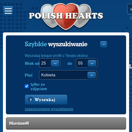
Z
Szybkie
wyszukiwanie
Wyszukaj tysiące profili z Twojej okolicy:
Wiek od
do
POLISH
ENGLISH
Płeć
tylko ze
zdjęciem
Wyszukaj
zaawansowane wyszukiwanie
Marciano65