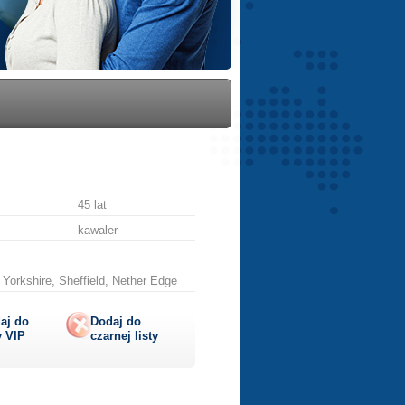
45 lat
kawaler
Yorkshire, Sheffield, Nether Edge
aj do
Dodaj do
y
VIP
czarnej listy
lij