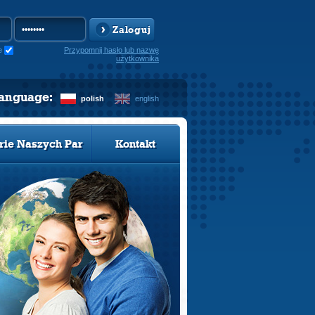
Zaloguj
e
Przypomnij hasło lub nazwę
użytkownika
language:
polish
english
rie Naszych Par
Kontakt