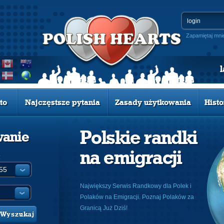
Zapamiętaj mni
to
Najczęstsze pytania
Zasady użytkowania
Histo
Polskie randki
wanie
na emigracji
:
Największy Serwis Randkowy dla Polek i
Polaków na Emigracji. Poznaj Polaków za
Granicą Już Dziś!
Wyszukaj