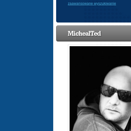
zaawansowane wyszukiwanie
MichealTed