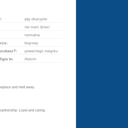
ę
:
piję okazyjnie
nie mam dzieci
normalna
czu:
brązowy
szukasz?:
poważnego związku
ligia to:
Ateizm
 fireplace and melt away
artnership. Loyal and caring.