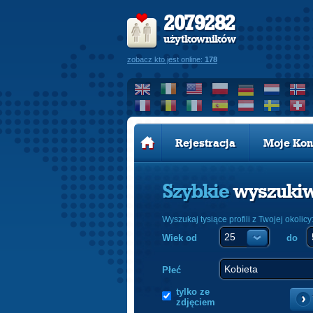
2079282
użytkowników
zobacz kto jest online:
178
Rejestracja
Moje Kon
Szybkie
wyszuki
Wyszukaj tysiące profili z Twojej okolicy
Wiek od
do
Płeć
tylko ze
zdjęciem