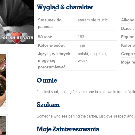
uśmiech
buziaka
samochodem
szampana
drinka
róż
Wygląd & charakter
Stosunek do
staram się rzucić
Alkohol
palenia:
Dzieci:
Wzrost:
183
Figura:
Kolor włosów:
inne
Kolor o
Języki, w których
polski, angielski,
Czego 
mogę się
włoski
Moja re
porozumiewać:
O mnie
Just lost soul, looking for some one to sit down in front of a
Szukam
Someone who see behind the carton, just love, respect and p
Moje Zainteresowania