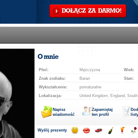
DOŁĄCZ ZA DARMO!
O mnie
Płeć:
Mężczyzna
Wiek:
Znak zodiaku:
Baran
Stan:
Wykształcenie:
pomaturalne
Lokalizacja:
United Kingdom, England, South 
Napisz
Zapamiętaj
Dod
wiadomość
ten profil
list
Wyślij prezenty
Wyślij
Wyślij
Przejażdżka
Wyślij
Wyślij
Wyś