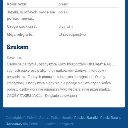
Kolor oczu:
piwny
Języki, w których mogę się
polski
porozumiewać:
Czego szukasz?:
przyjaźni
Moja religia to:
Chrześcijaństwo
Szukam
Szacunku .
Osoby pełnej życia , osoby która widzi świat oczami OK DAMY RADE .
żadnych papierosów alkoholu i narkotyków. Żadnych nierobow i
pesymistow . Żadnych panów rozebranych na zdjęciach. Osoby
kreatywnej . Osoby która nigdy sie nie podaje sie i walczy do końca
porostu osoby która nie ogranicza tylko wspiera a nie przeszkadza .
OSOBY TAKIEJ JAK Ja . Dziękuję za uwagę;)
Copyrights © Polskie Serca : Polish Hearts :
Polskie Randki
:
Polski Serwis
Randkowy
dla Polek i Polaków na emigracji.