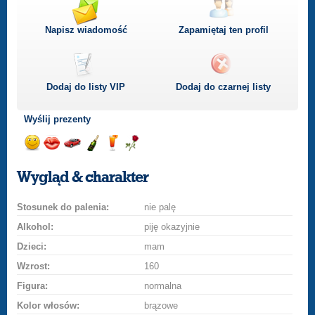
Napisz wiadomość
Zapamiętaj ten profil
Dodaj do listy
VIP
Dodaj do czarnej listy
Wyślij prezenty
Wyślij
Wyślij
Przejażdżka
Wyślij
Wyślij
Wyślij
uśmiech
buziaka
samochodem
szampana
drinka
różę
Wygląd & charakter
Stosunek do palenia:
nie palę
Alkohol:
piję okazyjnie
Dzieci:
mam
Wzrost:
160
Figura:
normalna
Kolor włosów:
brązowe