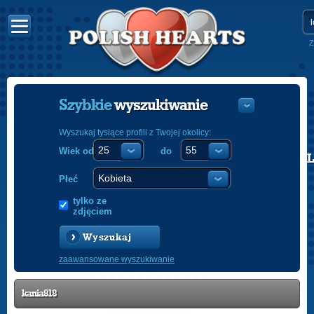
Z
Szybkie
wyszukiwanie
Wyszukaj tysiące profili z Twojej okolicy:
Wiek od
do
POLISH
ENGLISH
Płeć
tylko ze
zdjęciem
Wyszukaj
zaawansowane wyszukiwanie
kania818