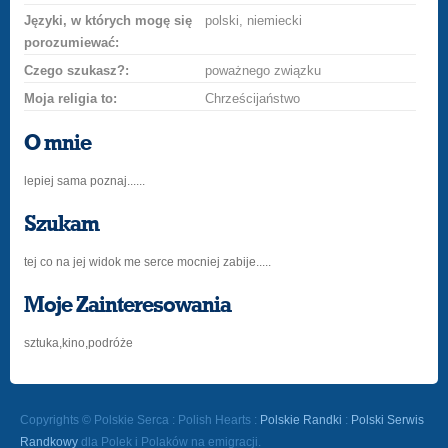
Języki, w których mogę się
polski, niemiecki
porozumiewać:
Czego szukasz?:
poważnego związku
Moja religia to:
Chrześcijaństwo
O mnie
lepiej sama poznaj......
Szukam
tej co na jej widok me serce mocniej zabije.....
Moje Zainteresowania
sztuka,kino,podróże
Copyrights © Polskie Serca : Polish Hearts :
Polskie Randki
:
Polski Serwis
Randkowy
dla Polek i Polaków na emigracji.