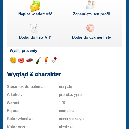
Napisz wiadomość
Zapamiętaj ten profil
Dodaj do listy
VIP
Dodaj do czarnej listy
Wyślij prezenty
Wyślij
Wyślij
Przejażdżka
Wyślij
Wyślij
Wyślij
uśmiech
buziaka
samochodem
szampana
drinka
różę
Wygląd & charakter
Stosunek do palenia:
nie palę
Alkohol:
piję okazyjnie
Wzrost:
176
Figura:
normalna
Kolor włosów:
ciemny szatyn
Kolor oczu:
niebieski