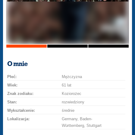
O mnie
Płeć:
Mężczyzna
Wiek:
61 lat
Znak zodiaku:
Koziorożec
Stan:
rozwiedziony
Wykształcenie:
średnie
Lokalizacja:
Germany, Baden-
Württemberg, Stuttgart