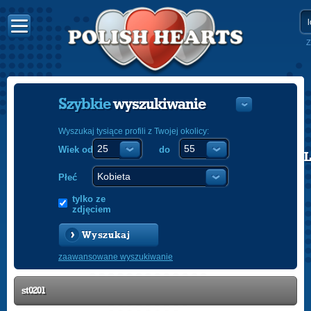
Z
Szybkie
wyszukiwanie
Wyszukaj tysiące profili z Twojej okolicy:
Wiek od
do
POLISH
ENGLISH
Płeć
tylko ze
zdjęciem
Wyszukaj
zaawansowane wyszukiwanie
st0201