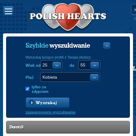
Z
Szybkie
wyszukiwanie
Wyszukaj tysiące profili z Twojej okolicy:
Wiek od
do
POLISH
ENGLISH
Płeć
tylko ze
zdjęciem
Wyszukaj
zaawansowane wyszukiwanie
Doroty8