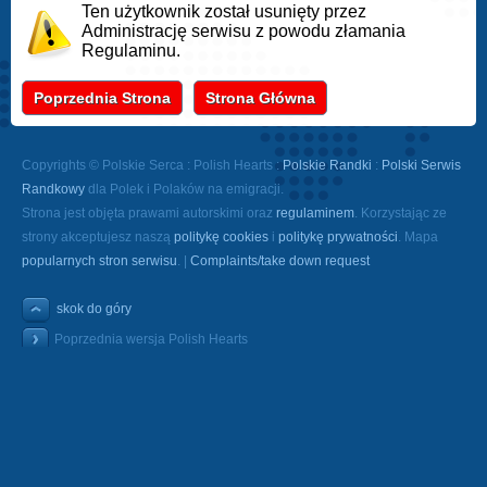
Ten użytkownik został usunięty przez
Administrację serwisu z powodu złamania
Regulaminu.
Poprzednia Strona
Strona Główna
Copyrights © Polskie Serca : Polish Hearts :
Polskie Randki
:
Polski Serwis
Randkowy
dla Polek i Polaków na emigracji.
Strona jest objęta prawami autorskimi oraz
regulaminem
. Korzystając ze
strony akceptujesz naszą
politykę cookies
i
politykę prywatności
. Mapa
popularnych stron serwisu
. |
Complaints/take down request
skok do góry
Poprzednia wersja Polish Hearts