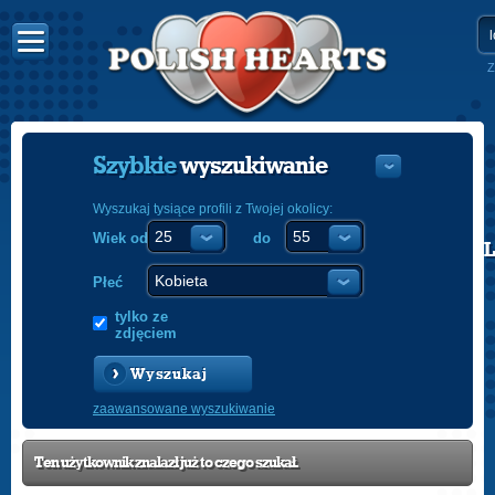
Z
Szybkie
wyszukiwanie
Wyszukaj tysiące profili z Twojej okolicy:
Wiek od
do
POLISH
ENGLISH
Płeć
tylko ze
zdjęciem
Wyszukaj
zaawansowane wyszukiwanie
Ten użytkownik znalazł już to czego szukał.