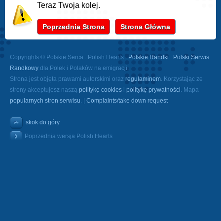
Teraz Twoja kolej.
Poprzednia Strona
Strona Główna
Copyrights © Polskie Serca : Polish Hearts :
Polskie Randki
:
Polski Serwis
Randkowy
dla Polek i Polaków na emigracji.
Strona jest objęta prawami autorskimi oraz
regulaminem
. Korzystając ze
strony akceptujesz naszą
politykę cookies
i
politykę prywatności
. Mapa
popularnych stron serwisu
. |
Complaints/take down request
skok do góry
Poprzednia wersja Polish Hearts