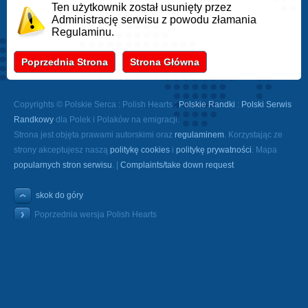
Ten użytkownik został usunięty przez
Administrację serwisu z powodu złamania
Regulaminu.
Poprzednia Strona
Strona Główna
Copyrights © Polskie Serca : Polish Hearts :
Polskie Randki
:
Polski Serwis
Randkowy
dla Polek i Polaków na emigracji.
Strona jest objęta prawami autorskimi oraz
regulaminem
. Korzystając ze
strony akceptujesz naszą
politykę cookies
i
politykę prywatności
. Mapa
popularnych stron serwisu
. |
Complaints/take down request
skok do góry
Poprzednia wersja Polish Hearts