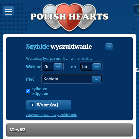
Z
Szybkie
wyszukiwanie
Wyszukaj tysiące profili z Twojej okolicy:
Wiek od
do
POLISH
ENGLISH
Płeć
tylko ze
zdjęciem
Wyszukaj
zaawansowane wyszukiwanie
Mary182