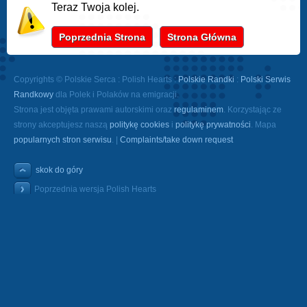
Teraz Twoja kolej.
Poprzednia Strona
Strona Główna
Copyrights © Polskie Serca : Polish Hearts :
Polskie Randki
:
Polski Serwis
Randkowy
dla Polek i Polaków na emigracji.
Strona jest objęta prawami autorskimi oraz
regulaminem
. Korzystając ze
strony akceptujesz naszą
politykę cookies
i
politykę prywatności
. Mapa
popularnych stron serwisu
. |
Complaints/take down request
skok do góry
Poprzednia wersja Polish Hearts