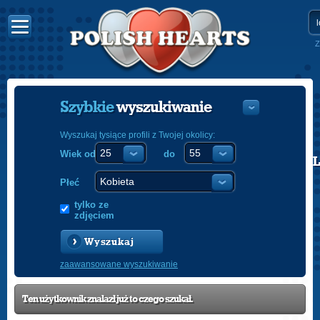
Z
Szybkie
wyszukiwanie
Wyszukaj tysiące profili z Twojej okolicy:
Wiek od
do
POLISH
ENGLISH
Płeć
tylko ze
zdjęciem
Wyszukaj
zaawansowane wyszukiwanie
Ten użytkownik znalazł już to czego szukał.